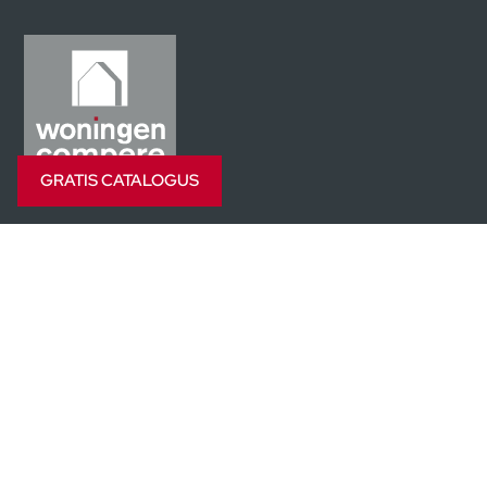
GRATIS CATALOGUS
Woningen Compere
Specialist in sleutel-op-de-deur woningen
Over
Onze garanties
Jobs
Contacteer ons
+32 (0)19 33 91 18
info@woningencompere.be
Rue de la Westrée 44