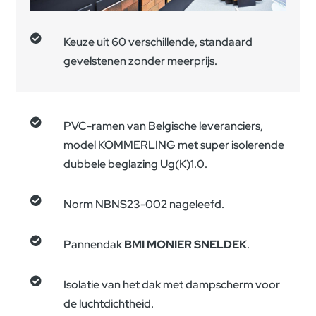

Keuze uit 60 verschillende, standaard
gevelstenen zonder meerprijs.

PVC-ramen van Belgische leveranciers,
model KOMMERLING met super isolerende
dubbele beglazing Ug(K)1.0.

Norm NBNS23-002 nageleefd.

Pannendak
BMI MONIER SNELDEK
.

Isolatie van het dak met dampscherm voor
de luchtdichtheid.