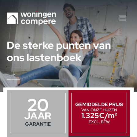
De sterke punten van
ons lastenboek
"
20
GEMIDDELDE PRIJS
VAN ONZE HUIZEN
JAAR
1.325€/m²
EXCL. BTW
GARANTIE