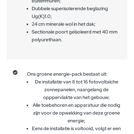
buitenmuren;
Dubbele superisolerende beglazing
Ug(K)1.0;
24 cm minerale wol in het dak;
Sectionale poort geïsoleerd met 40 mm
polyurethaan.

Ons groene energie-pack bestaat uit:
De installatie van 8 tot 16 fotovoltaïche
zonnepanelen, naargelang de
opppervlakte van het gebouw;
Alle toebehoren en apparatuur die nodig
zijn voor de opwekking van deze groene
energie;
Eens de installatie is voltooid, volgt er een