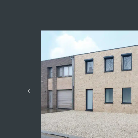
Kredietsimulatie
Model
Prijs :
35 545 300,00 €
Beschikbaar depot
Aantal jaren