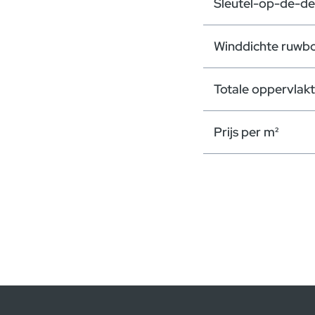
Sleutel-op-de-de
Winddichte ruwb
Totale oppervlak
Prijs per m²
Modaal sluiten