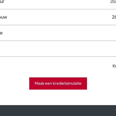
ur
35
ouw
2
te
K
Maak een kredietsimulatie