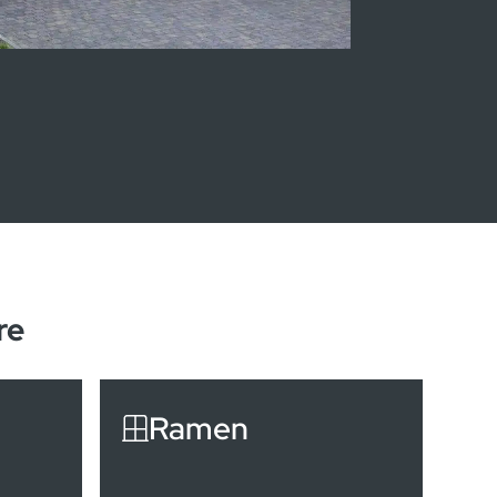
re
Ramen