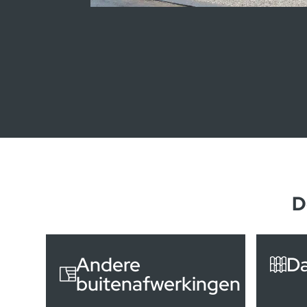
Kijkwoningen Lumm
D
Andere
D
buitenafwerkingen