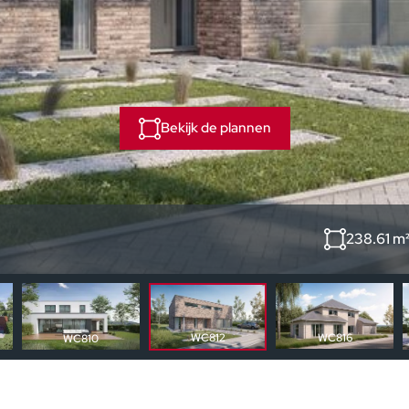
Bekijk de plannen
238.61 m
WC812
WC816
WC810