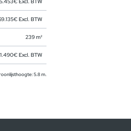
5.453€ Excl. BTW
69.135€ Excl. BTW
239 m²
1.490€ Excl. BTW
roonlijsthoogte: 5.8 m.