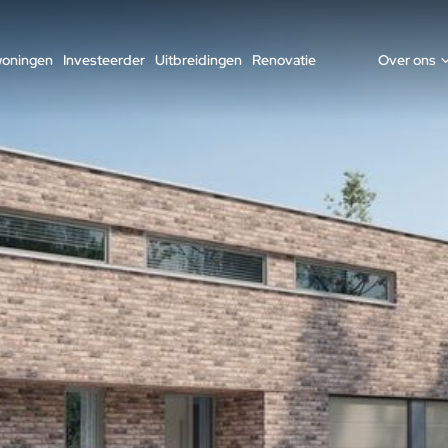
woningen
Investeerder
Uitbreidingen
Renovatie
Over ons