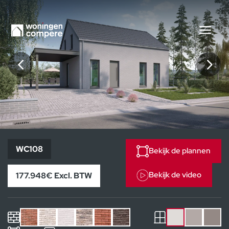
WC108
WC108
Bekijk de plannen
Bekijk de video
177.948€ Excl. BTW