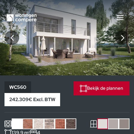
WC560
WC560
Bekijk de plannen
242.309€ Excl. BTW
139.9 m²
4