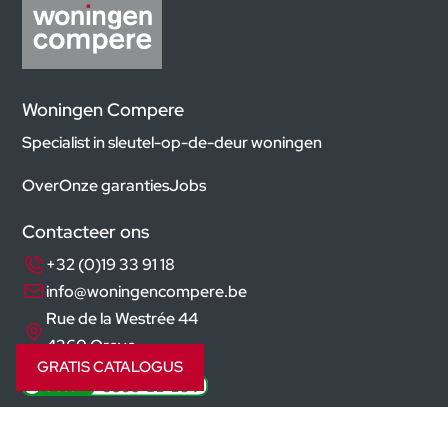
Woningen Compere
Specialist in sleutel-op-de-deur woningen
Over
Onze garanties
Jobs
Contacteer ons
+32 (0)19 33 91 18
info@woningencompere.be
Rue de la Westrée 44
4360 Oreye
GRATIS CATALOGUS
Volg ons op