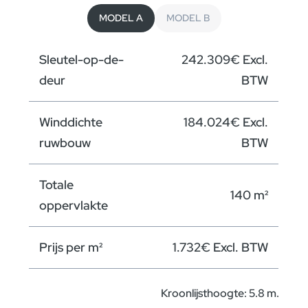
MODEL A
MODEL B
Gelijkvloers B
Sleutel-op-de-
242.309€ Excl.
Verdieping B
deur
BTW
Winddichte
184.024€ Excl.
ruwbouw
BTW
Totale
140 m²
oppervlakte
Prijs per m²
1.732€ Excl. BTW
Kroonlijsthoogte: 5.8 m.