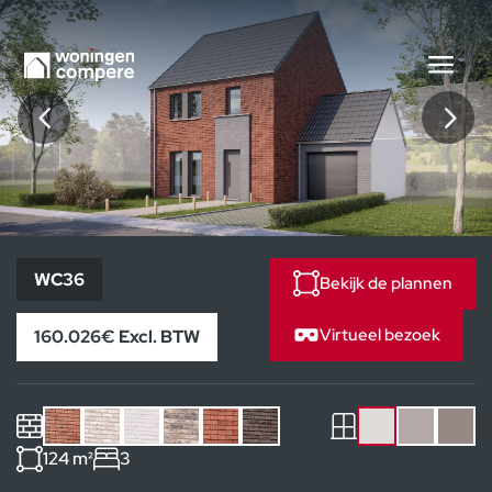
WC36
WC36
Bekijk de plannen
Virtueel bezoek
160.026€ Excl. BTW
124 m²
3