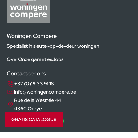
Woningen Compere
Specialist in sleutel-op-de-deur woningen
Over
Onze garanties
Jobs
Contacteer ons
+32 (0)19 33 91 18
info@woningencompere.be
Rue de la Westrée 44
4360 Oreye
GRATIS CATALOGUS
Volg ons op