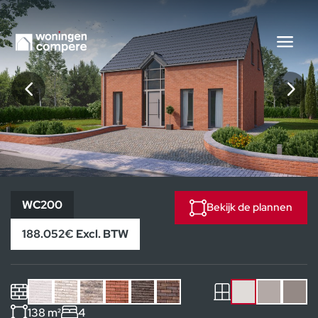
WC200
WC200
Bekijk de plannen
188.052€ Excl. BTW
138 m²
4