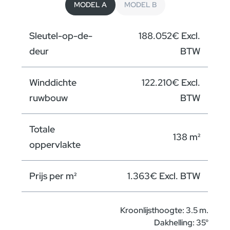
MODEL A
MODEL B
Gelijkvloers B
Sleutel-op-de-
188.052€ Excl.
Verdieping B
deur
BTW
Winddichte
122.210€ Excl.
ruwbouw
BTW
Totale
138 m²
oppervlakte
Prijs per m²
1.363€ Excl. BTW
Kroonlijsthoogte: 3.5 m.
Dakhelling: 35°