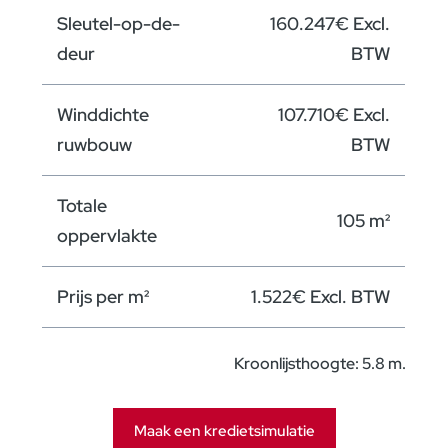
Sleutel-op-de-
160.247€ Excl.
Verdieping B
deur
BTW
Winddichte
107.710€ Excl.
ruwbouw
BTW
Totale
105 m²
oppervlakte
Prijs per m²
1.522€ Excl. BTW
Kroonlijsthoogte: 5.8 m.
Sleutel-op-de-
180.839€ Excl.
Maak een kredietsimulatie