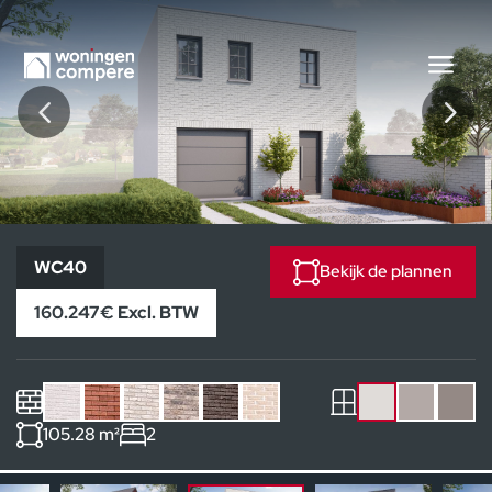
WC40
WC40
Bekijk de plannen
160.247€ Excl. BTW
105.28 m²
2
Andere huizen