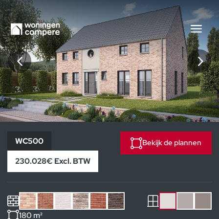
WC500
WC500
Bekijk de plannen
230.028€ Excl. BTW
180 m²