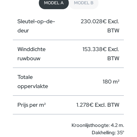
MODEL A
MODEL B
Gelijkvloers B
Sleutel-op-de-
230.028€ Excl.
Verdieping B
deur
BTW
Winddichte
153.338€ Excl.
ruwbouw
BTW
Totale
180 m²
oppervlakte
Prijs per m²
1.278€ Excl. BTW
Kroonlijsthoogte: 4.2 m.
Dakhelling: 35°