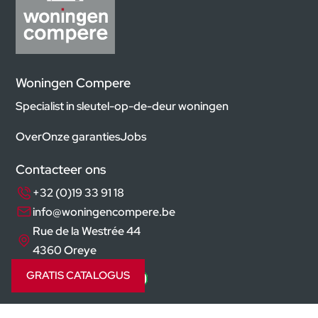
Woningen Compere
Specialist in sleutel-op-de-deur woningen
Over
Onze garanties
Jobs
Contacteer ons
+32 (0)19 33 91 18
info@woningencompere.be
Rue de la Westrée 44
4360 Oreye
GRATIS CATALOGUS
Volg ons op