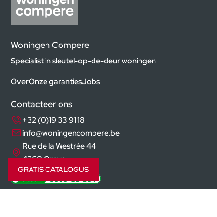
Woningen Compere
Specialist in sleutel-op-de-deur woningen
Over
Onze garanties
Jobs
Contacteer ons
+32 (0)19 33 91 18
info@woningencompere.be
Rue de la Westrée 44
4360 Oreye
GRATIS CATALOGUS
Volg ons op