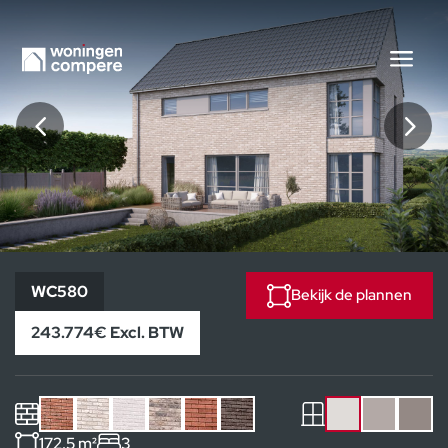
WC580
WC580
Bekijk de plannen
243.774€ Excl. BTW
172.5 m²
3