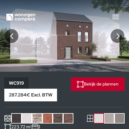
WC919
WC919
Bekijk de plannen
287.284€ Excl. BTW
223.72 m²
1