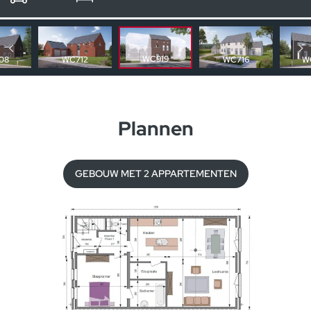
Andere huizen
WC919
08
WC712
WC716
W
Plannen
GEBOUW MET 2 APPARTEMENTEN