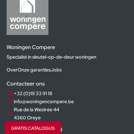
Woningen Compere
Specialist in sleutel-op-de-deur woningen
Over
Onze garanties
Jobs
Contacteer ons
+32 (0)19 33 91 18
info@woningencompere.be
Rue de la Westrée 44
4360 Oreye
GRATIS CATALOGUS