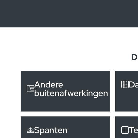
D
Andere
D
buitenafwerkingen
Spanten
Te