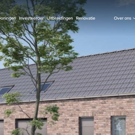
woningen
Investeerder
Uitbreidingen
Renovatie
Over ons