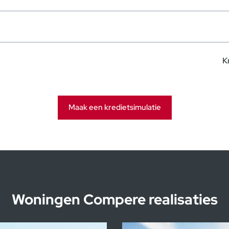
K
Maak een kredietsimulatie
Woningen Compere realisaties