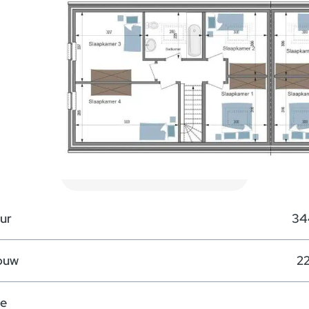
Plannen downloaden
Prijs
2 GEKOPPELDE WONINGEN
ur
34
ouw
22
te