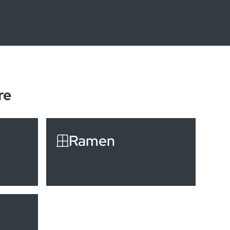
re
Ramen