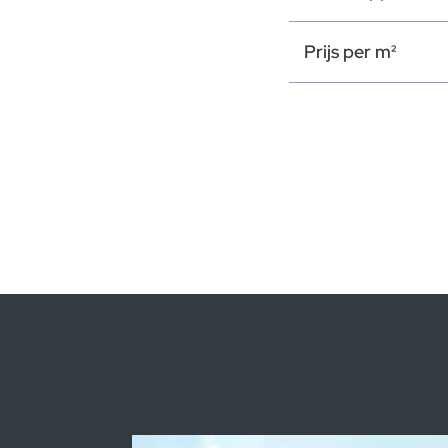
Prijs per m²
Modaal sluiten
Kredietsimulatie
Model
Prijs :
34 497 900,00 €