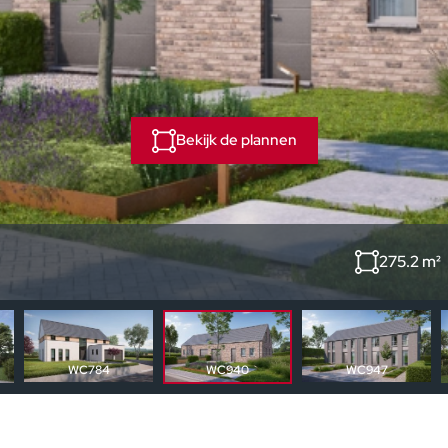
Bekijk de plannen
275.2 m²
WC940
WC784
WC947