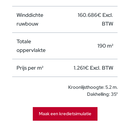
Winddichte
160.686€ Excl.
ruwbouw
BTW
Totale
190 m²
oppervlakte
Prijs per m²
1.261€ Excl. BTW
Kroonlijsthoogte: 5.2 m.
Dakhelling: 35°
Sleutel-op-de-
276.730€ Excl.
Maak een kredietsimulatie
deur
BTW