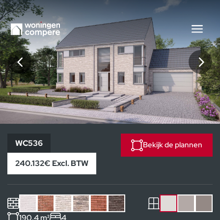
WC536
WC536
Bekijk de plannen
240.132€ Excl. BTW
190.4 m²
4