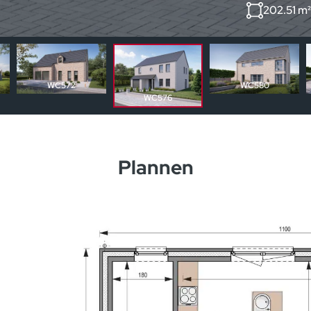
202.51 m
WC572
WC580
WC576
Plannen