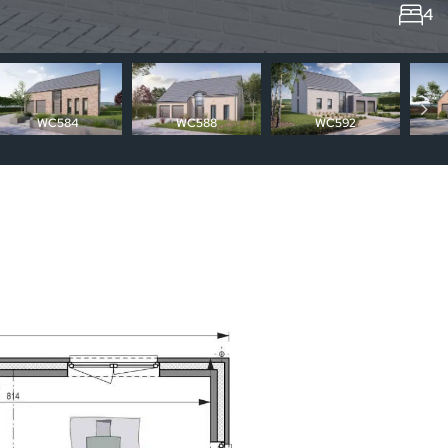
²
4
WC592
WC584
WC588