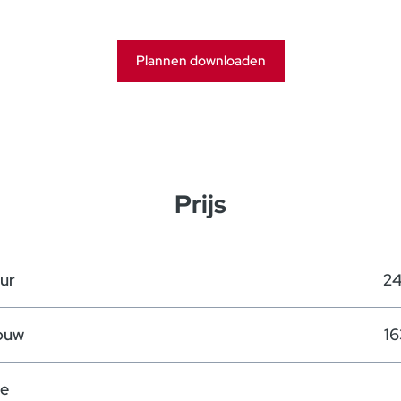
Plannen downloaden
Prijs
ur
24
ouw
16
te