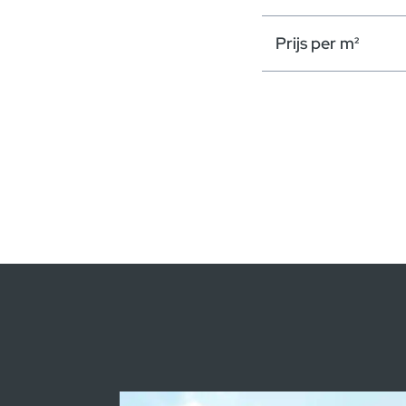
Prijs per m²
Modaal sluiten
Kredietsimulatie
Model
Prijs :
24 361 300,00 €
Beschikbaar depot