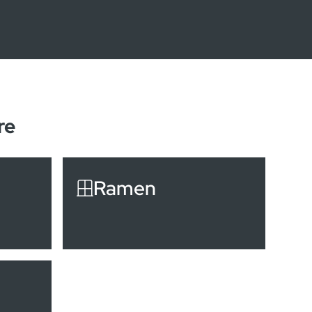
re
Ramen