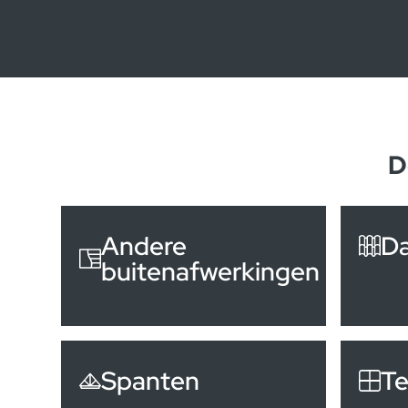
D
Andere
D
buitenafwerkingen
Spanten
Te