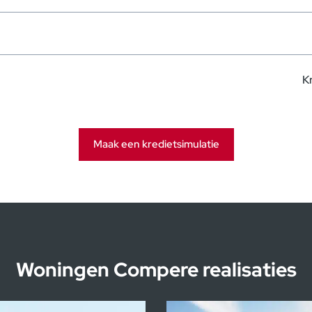
K
Maak een kredietsimulatie
Woningen Compere realisaties