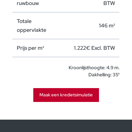
ruwbouw
BTW
Totale
146 m²
oppervlakte
Prijs per m²
1.222€ Excl. BTW
Kroonlijsthoogte: 4.9 m.
Dakhelling: 35°
Maak een kredietsimulatie
odaal sluiten
Kredietsimulatie