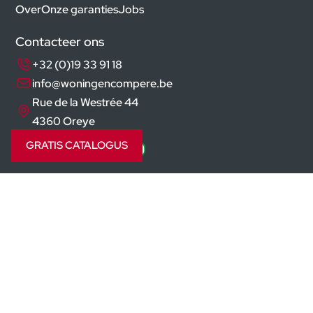
Over
Onze garanties
Jobs
Contacteer ons
+32 (0)19 33 91 18
info@woningencompere.be
Rue de la Westrée 44
4360 Oreye
GRATIS CATALOGUS
Volg ons op
Prefab woning
Sleutel op de deur prijzen
Goedkoop huis bouwen
Passiefhuis
Moderne woning