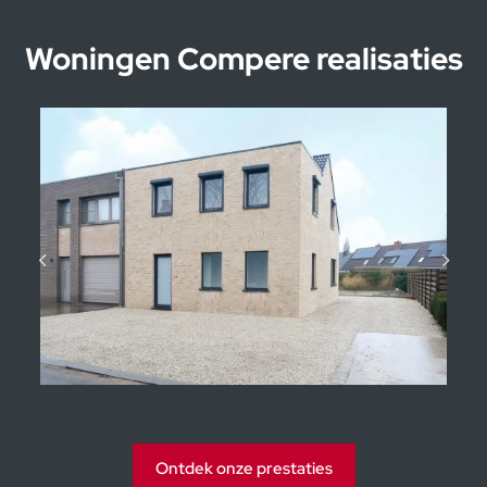
Model
Woningen Compere realisaties
Prijs :
17 869 800,00 €
Beschikbaar depot
Aantal jaren
Kijkwoningen Moorsele
Ontdek onze prestaties