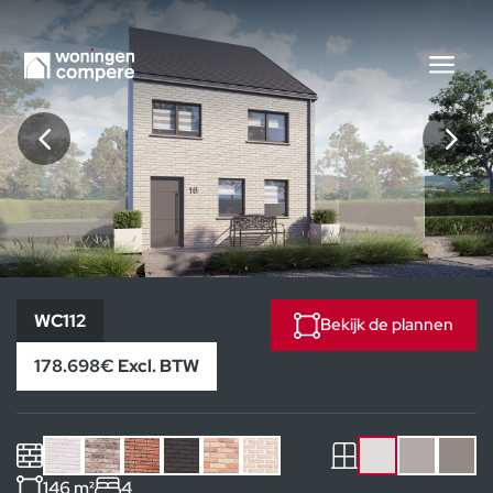
WC112
WC112
Bekijk de plannen
178.698€ Excl. BTW
146 m²
4