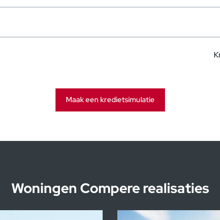
K
ur
192.079€ Excl. BTW
Maak een kredietsimulatie
129.097€ Excl. BTW
te
123 m²
Woningen Compere realisaties
1.562€ Excl. BTW