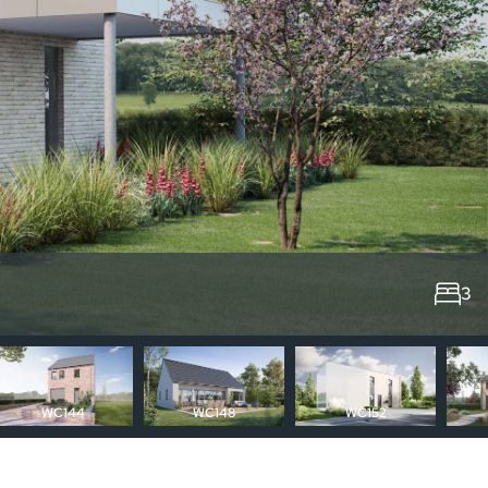
3
WC144
WC148
WC152