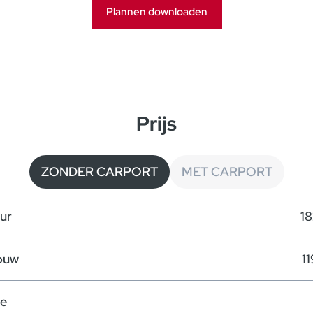
Plannen downloaden
Prijs
ZONDER CARPORT
MET CARPORT
ur
18
ouw
1
te