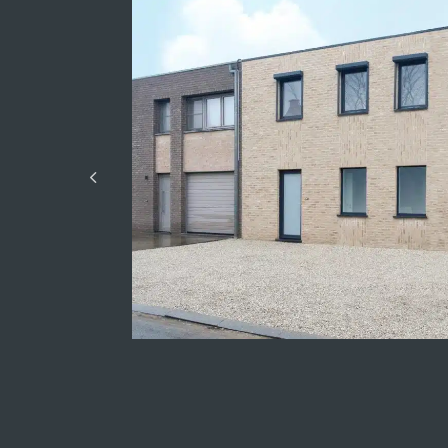
Met carport
Prijs :
18 285 300,00 €
Beschikbaar depot
Aantal jaren
Kijkwoningen Lummen