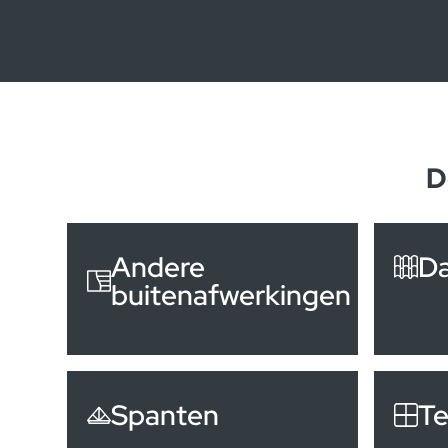
D
Andere
D
buitenafwerkingen
Spanten
Te