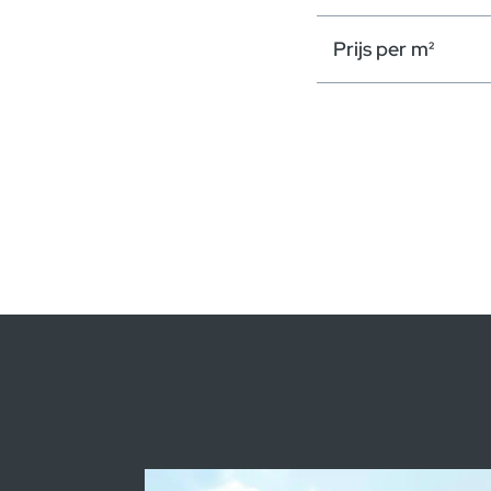
Prijs per m²
Sleutel-op-de-de
Winddichte
ruwbouw
Modaal sluiten
Kredietsimulatie
Totale oppervlak
Model
Prijs per m²
Zonder carport