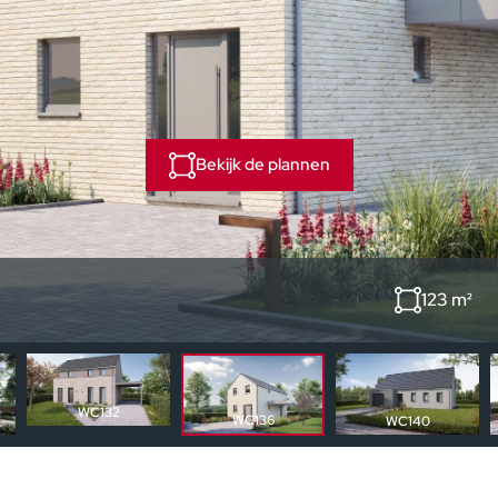
Bekijk de plannen
123 m²
WC132
WC136
WC140