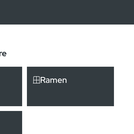
re
Ramen