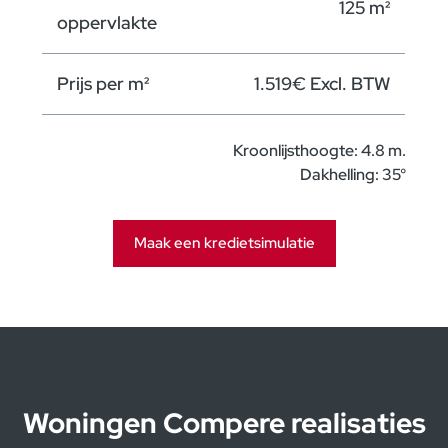
125 m²
oppervlakte
Prijs per m²
1.519€ Excl. BTW
Kroonlijsthoogte: 4.8 m.
Dakhelling: 35°
Maak een kredietsimulatie
odaal sluiten
Kredietsimulatie
Model
Woningen Compere realisaties
Prijs :
19 042 800,00 €