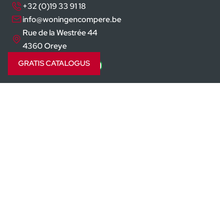
+32 (0)19 33 91 18
info@woningencompere.be
Rue de la Westrée 44
4360 Oreye
GRATIS CATALOGUS
Volg ons op
Prefab woning
Sleutel op de deur prijzen
Goedkoop huis bouwen
Passiefhuis
Moderne woning
Sleutel op de deur bouwfirma
Modulair bouwen
©2026 Alle rechten voorbehouden
Vertrouwelijkheidspolitiek