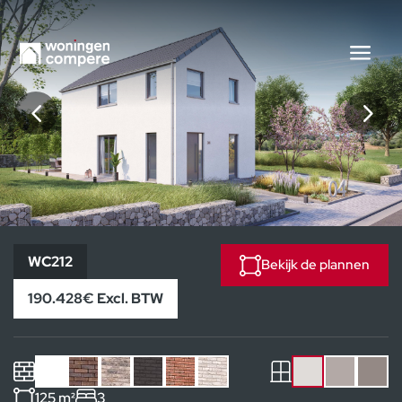
WC212
WC212
Bekijk de plannen
190.428€ Excl. BTW
125 m²
3