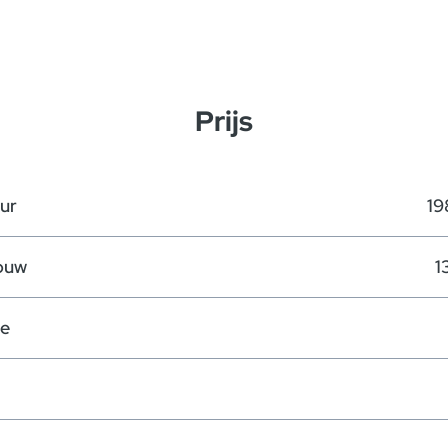
Prijs
ur
19
ouw
1
te