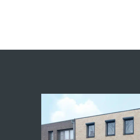
Modaal sluiten
Kredietsimulatie
Model
Prijs :
19 868 400,00 €
Beschikbaar depot
Aantal jaren