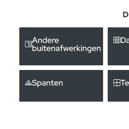
D
Andere
D
buitenafwerkingen
Spanten
Te