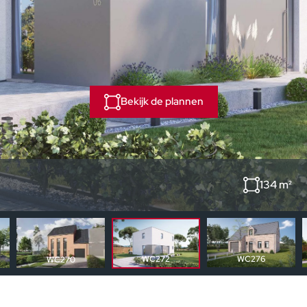
Bekijk de plannen
134 m²
WC276
WC272
WC270