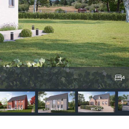
4
WC280
WC292
WC284