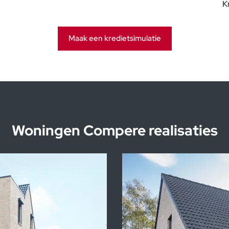
K
Maak een kredietsimulatie
Woningen Compere realisaties