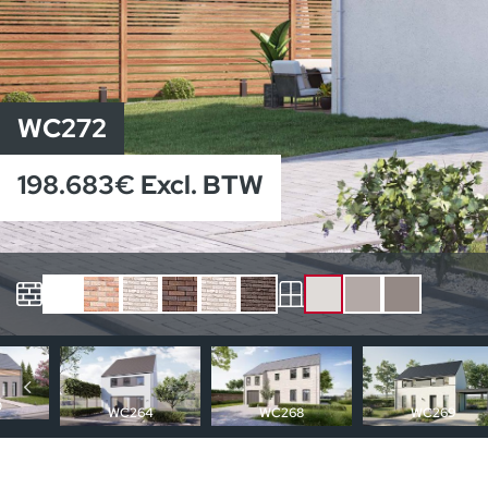
WC272
198.683€ Excl. BTW
Andere huizen
0
WC264
WC268
WC269