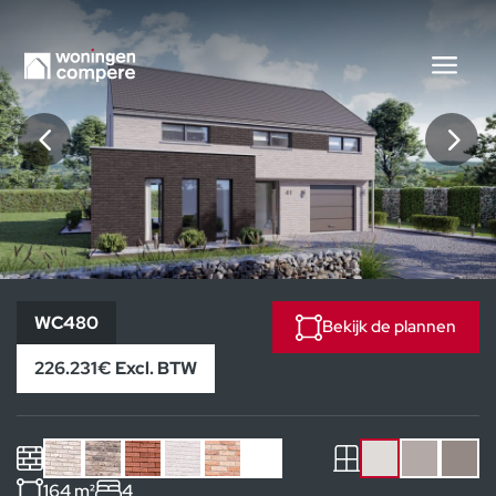
WC480
WC480
Bekijk de plannen
226.231€ Excl. BTW
164 m²
4