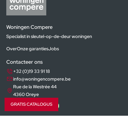
Woningen Compere
Specialist in sleutel-op-de-deur woningen
Over
Onze garanties
Jobs
Contacteer ons
+32 (0)19 33 91 18
info@woningencompere.be
Rue de la Westrée 44
4360 Oreye
GRATIS CATALOGUS
Volg ons op