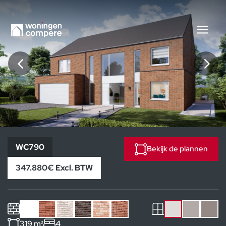
WC790
WC790
Bekijk de plannen
347.880€ Excl. BTW
319 m²
4