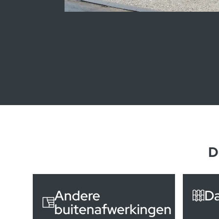
Kijkwoningen Lummen
D
Andere
D
buitenafwerkingen