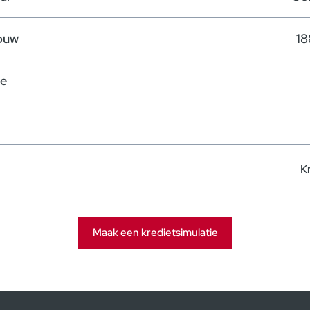
ouw
18
te
K
Maak een kredietsimulatie