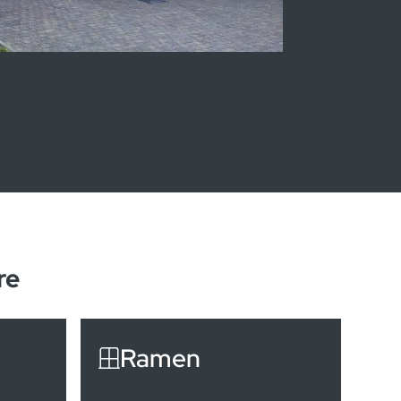
re
Ramen