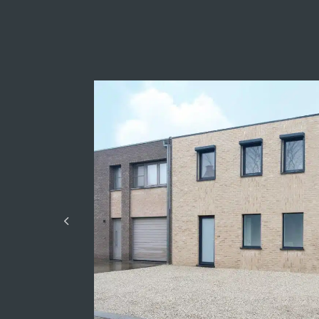
Kredietsimulatie
Model
Prijs :
30 230 200,00 €
Beschikbaar depot
Aantal jaren