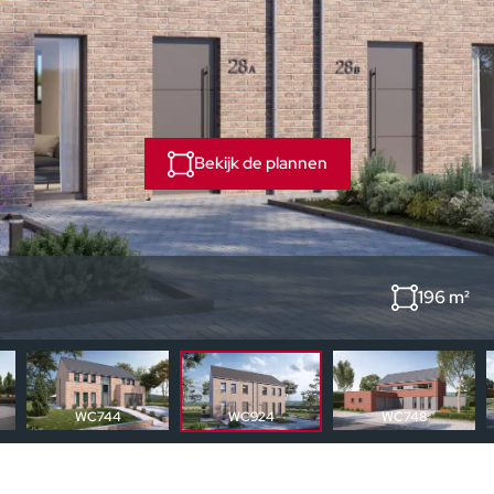
Bekijk de plannen
196 m²
WC744
WC748
WC924