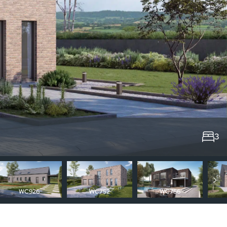
3
WC926
WC752
WC756