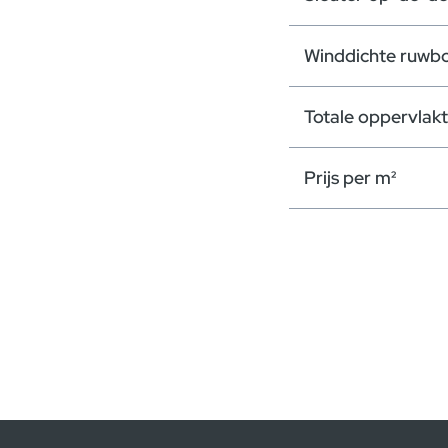
Winddichte ruwb
Totale oppervlak
Prijs per m²
Modaal sluiten