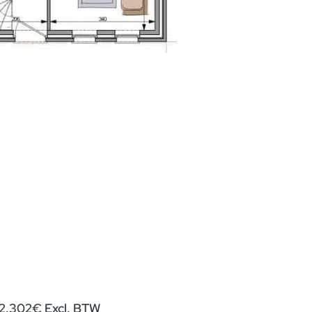
2.302€ Excl. BTW