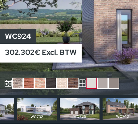
WC924
302.302€ Excl. BTW
Andere huizen
WC736
WC740
8
WC732