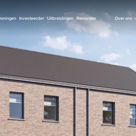
woningen
Investeerder
Uitbreidingen
Renovatie
Over ons