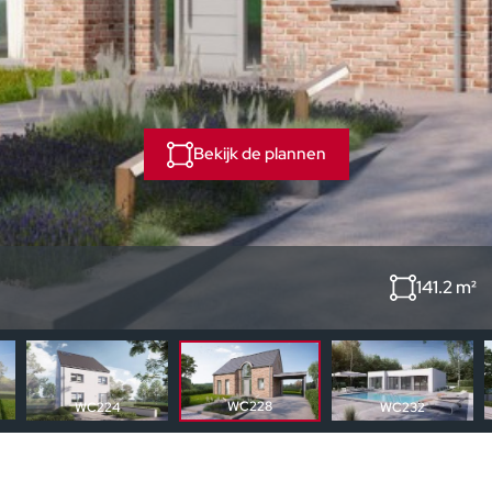
Bekijk de plannen
141.2 m²
WC228
WC224
WC232