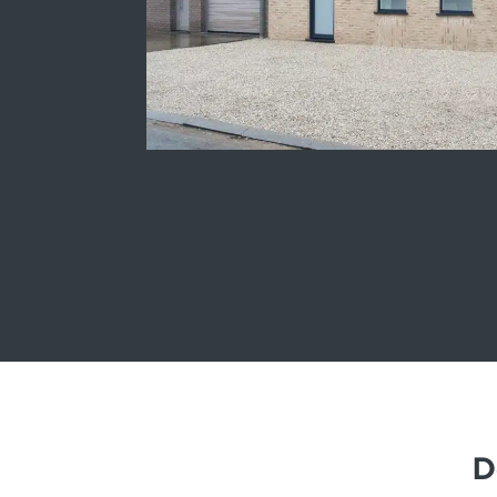
Kijkwoningen Lummen
D