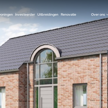
woningen
Investeerder
Uitbreidingen
Renovatie
Over ons