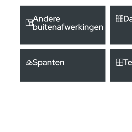
Andere
D
buitenafwerkingen
Spanten
Te