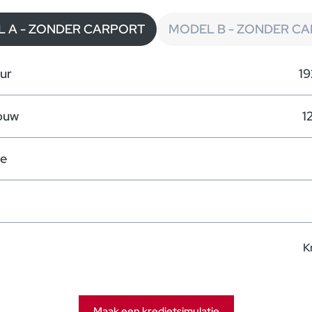
 A - ZONDER CARPORT
MODEL B - ZONDER C
ur
19
ouw
1
te
K
ur
204.047€ Excl. BTW
Maak een kredietsimulatie