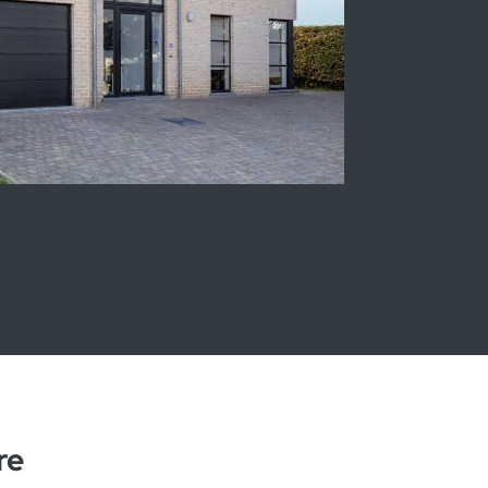
en Heure-le-Romain
re