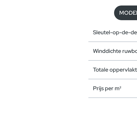
Gelijkvloers B
MODEL
Verdieping B
Sleutel-op-de-de
Winddichte ruwb
Totale oppervlak
Prijs per m²
Sleutel-op-de-de