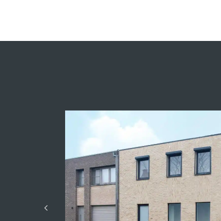
Winddichte ruwb
Modaal sluiten
Totale oppervlak
Kredietsimulatie
Prijs per m²
Model
MODEL A - ZONDER CARPORT
MODEL B - ZONDER CARPORT
Prijs :
19 299 800,00 €
Beschikbaar depot
Aantal jaren